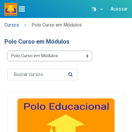
Acessar
PAINEL LATERAL
Ir para o conteúdo principal
Cursos
Polo Curso em Módulos
Polo Curso em Módulos
Categorias de Cursos
Buscar cursos
BUSCAR CURSOS